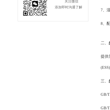
关注微信
添加即时沟通了解
7、
8、
二、
提供
(E
三、
GB/T
GB/T