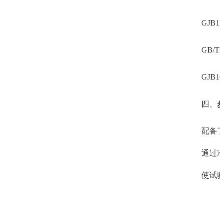
GJB
GB/T
GJB
四、
配备
通过
使试