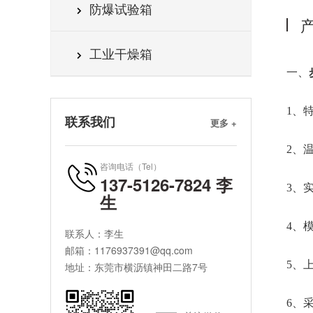
防爆试验箱
工业干燥箱
一、
1、
联系我们
更多 +
2、
咨询电话（Tel）
137-5126-7824 李
3、
生
4、
联系人：李生
邮箱：1176937391@qq.com
5、
地址：东莞市横沥镇神田二路7号
6、